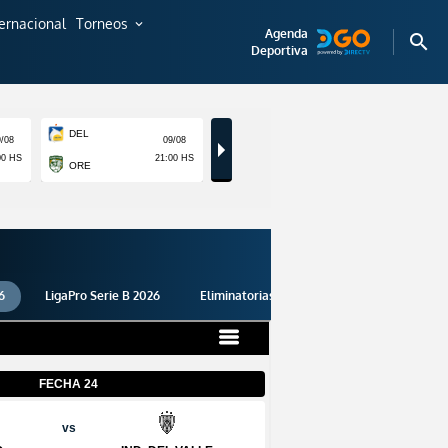
ternacional
Torneos
expand_more
Agenda
search
Deportiva
6
LigaPro Serie B 2026
Eliminatorias 2026