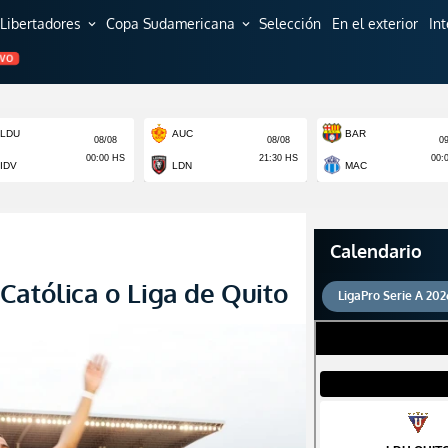
Libertadores
Copa Sudamericana
Selección
En el exterior
In
expand_more
expand_more
EVO
Calendario
Católica o Liga de Quito
LigaPro Serie A 202