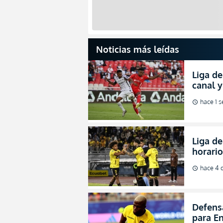
Noticias más leídas
Liga de
canal 
de fina
hace 1 
schedule
Liga de
horario
octavos
hace 4 
schedule
Defens
para En