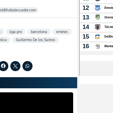
rol@futbolecuador.com
a
liga pro
barcelona
emelec
olica
Guillermo De los Santos