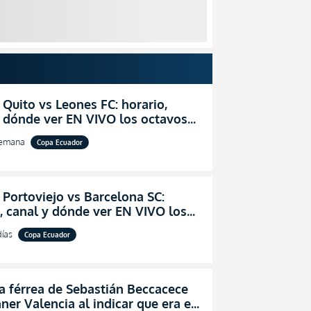
 Quito vs Leones FC: horario,
y dónde ver EN VIVO los octavos
l de la Copa Ecuador 2026
semana
Copa Ecuador
 Portoviejo vs Barcelona SC:
, canal y dónde ver EN VIVO los
 de final de la Copa Ecuador 2026
días
Copa Ecuador
a férrea de Sebastián Beccacece
ner Valencia al indicar que era el