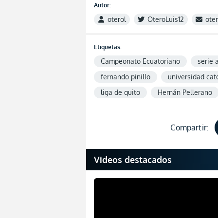
Autor:
oterol
OteroLuis12
ote
Etiquetas:
Campeonato Ecuatoriano
serie 
fernando pinillo
universidad cat
liga de quito
Hernán Pellerano
Compartir:
Videos destacados