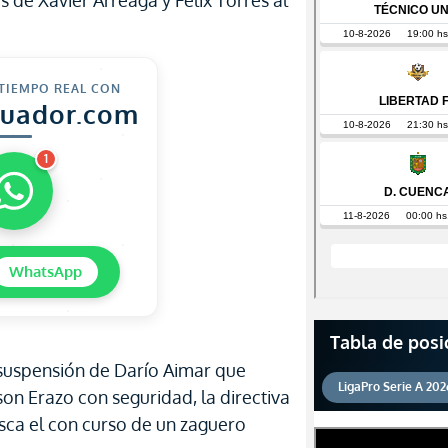
s de Xavier Arreaga y Félix Torres al
 TIEMPO REAL CON
cuador.com
1
WhatsApp
Tabla de posi
suspensión de Darío Aimar que
LigaPro Serie A 202
on Erazo con seguridad, la directiva
sca el con curso de un zaguero