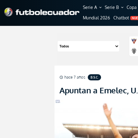
Serie A
Serie B
Copa 
expand_more
expand_more
Mundial 2026
Chatbot
NU
hace 7 años
B.S.C.
schedule
Apuntan a Emelec, U.