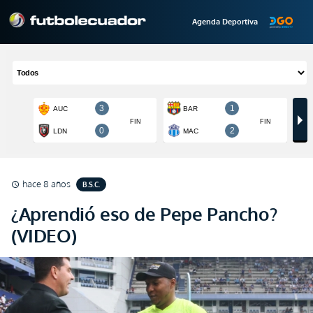
Agenda Deportiva
hace 8 años
B.S.C.
schedule
¿Aprendió eso de Pepe Pancho?
(VIDEO)