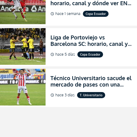
horario, canal y dónde ver EN
VIVO los octavos de final de la
hace 1 semana
Copa Ecuador
schedule
Copa Ecuador 2026
Liga de Portoviejo vs
Barcelona SC: horario, canal y
dónde ver EN VIVO los octavos
hace 5 días
Copa Ecuador
schedule
de final de la Copa Ecuador
2026
Técnico Universitario sacude el
mercado de pases con una
verdadera revolución para
hace 3 días
T. Universitario
schedule
asegurar la permanencia
(FOTO)