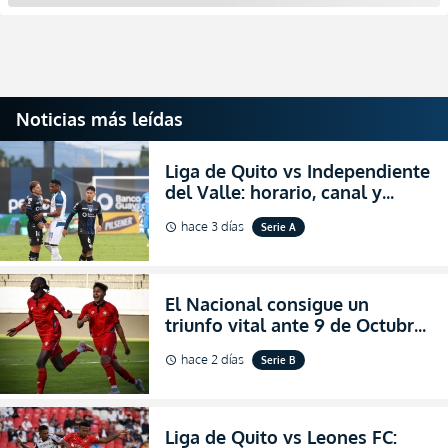
Noticias más leídas
Liga de Quito vs Independiente
del Valle: horario, canal y
dónde ver EN VIVO el
hace 3 días
Serie A
schedule
partidazo por la fecha 24 de la
LigaPro 2026
El Nacional consigue un
triunfo vital ante 9 de Octubre
para encender la fe en la
hace 2 días
Serie B
schedule
salvación
Liga de Quito vs Leones FC: