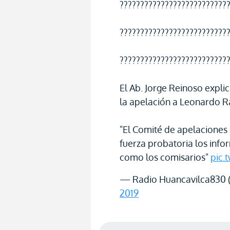
??????????????????????????
??????????????????????????
??????????????????????????
El Ab. Jorge Reinoso expli
la apelación a Leonardo 
"El Comité de apelaciones
fuerza probatoria los info
como los comisarios"
pic.
— Radio Huancavilca830 
2019