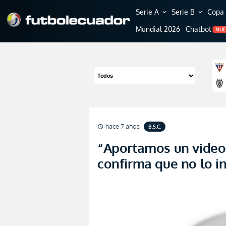
Serie A
Serie B
Copa 
expand_more
expand_more
Mundial 2026
Chatbot
NU
hace 7 años
B.S.C.
schedule
“Aportamos un video 
confirma que no lo i