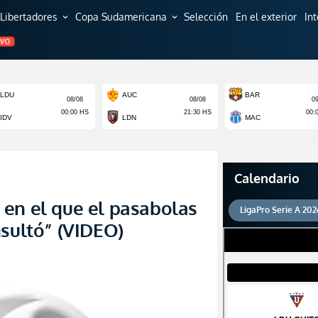
Libertadores
Copa Sudamericana
Selección
En el exterior
In
expand_more
expand_more
EVO
Calendario
en el que el pasabolas
LigaPro Serie A 202
nsultó” (VIDEO)