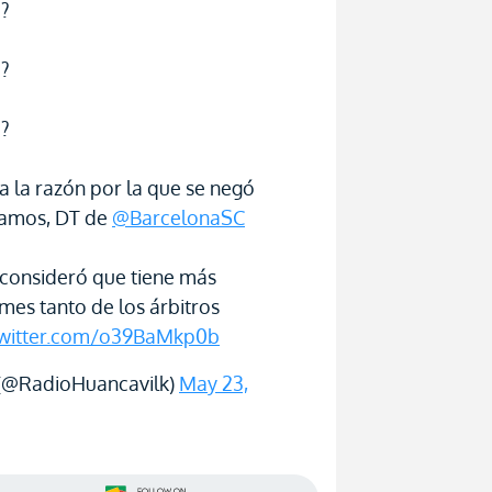
??
??
??
ca la razón por la que se negó
Ramos, DT de
@BarcelonaSC
 consideró que tiene más
rmes tanto de los árbitros
twitter.com/o39BaMkp0b
(@RadioHuancavilk)
May 23,