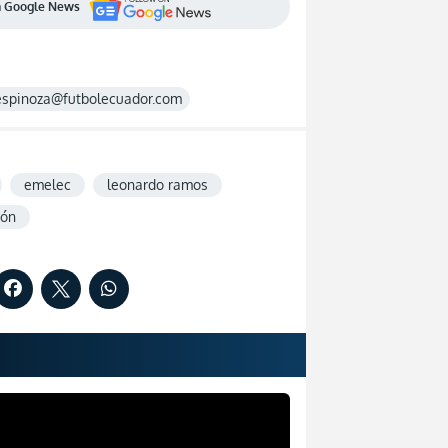
en Google News
espinoza@futbolecuador.com
emelec
leonardo ramos
ión