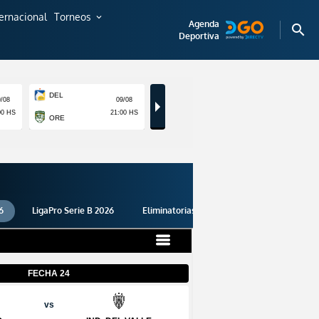
ternacional
Torneos
expand_more
Agenda
search
Deportiva
6
LigaPro Serie B 2026
Eliminatorias 2026