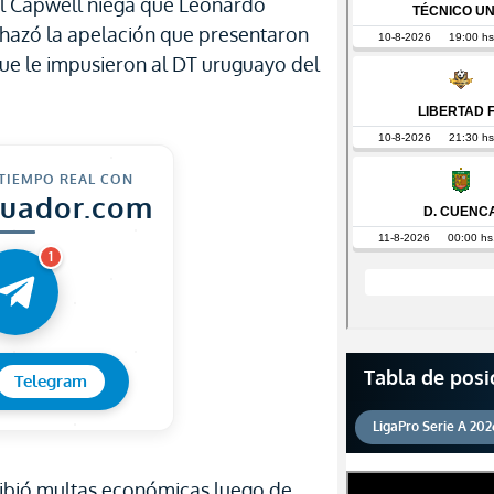
el Capwell niega que Leonardo
chazó la apelación que presentaron
que le impusieron al DT uruguayo del
 TIEMPO REAL CON
cuador.com
1
Tabla de posi
Telegram
LigaPro Serie A 202
cibió multas económicas luego de