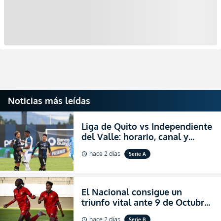
Noticias más leídas
Liga de Quito vs Independiente
del Valle: horario, canal y
dónde ver EN VIVO el
hace 2 días
Serie A
schedule
partidazo por la fecha 24 de la
LigaPro 2026
El Nacional consigue un
triunfo vital ante 9 de Octubre
para encender la fe en la
hace 2 días
Serie B
schedule