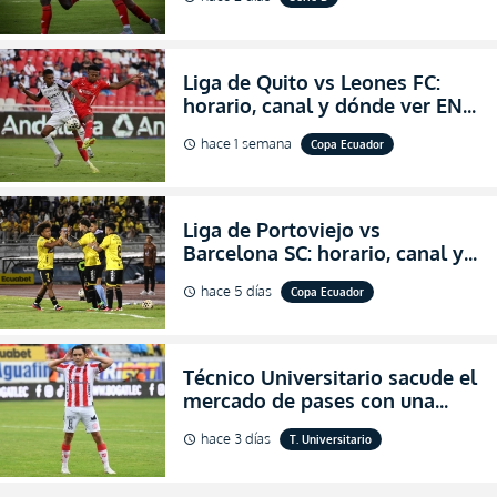
salvación
Liga de Quito vs Leones FC:
horario, canal y dónde ver EN
VIVO los octavos de final de la
hace 1 semana
Copa Ecuador
schedule
Copa Ecuador 2026
Liga de Portoviejo vs
Barcelona SC: horario, canal y
dónde ver EN VIVO los octavos
hace 5 días
Copa Ecuador
schedule
de final de la Copa Ecuador
2026
Técnico Universitario sacude el
mercado de pases con una
verdadera revolución para
hace 3 días
T. Universitario
schedule
asegurar la permanencia
(FOTO)