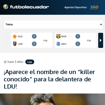
Agenda Deportiva
hace 3 años
Liga
schedule
¡Aparece el nombre de un “killer
conocido” para la delantera de
LDU!