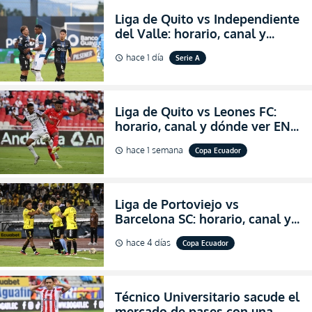
Liga de Quito vs Independiente
del Valle: horario, canal y
dónde ver EN VIVO el
hace 1 día
Serie A
schedule
partidazo por la fecha 24 de la
LigaPro 2026
Liga de Quito vs Leones FC:
horario, canal y dónde ver EN
VIVO los octavos de final de la
hace 1 semana
Copa Ecuador
schedule
Copa Ecuador 2026
Liga de Portoviejo vs
Barcelona SC: horario, canal y
dónde ver EN VIVO los octavos
hace 4 días
Copa Ecuador
schedule
de final de la Copa Ecuador
2026
Técnico Universitario sacude el
mercado de pases con una