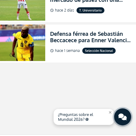
verdadera revolución para
hace 2 días
T. Universitario
schedule
asegurar la permanencia
(FOTO)
Defensa férrea de Sebastián
Beccacece para Enner Valencia
al indicar que era el hombre
hace 1 semana
Selección Nacional
schedule
indicado para Ecuador
close
¿Preguntas sobre el
Mundial 2026? ⚽