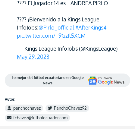
???? El Jugador 14 es... ANDREA PIRLO.
???? ¡Bienvenido a la Kings League
InfoJobs!
@Pirlo_official
#AfterKings4
pic.twitter.com/T9GzJlSXCM
— Kings League InfoJobs (@KingsLeague)
May 29, 2023
Lo mejor del fútbol ecuatoriano en Google
News
Autor:
panchochavez
PanchoChavez92
fchavez@futbolecuador.com