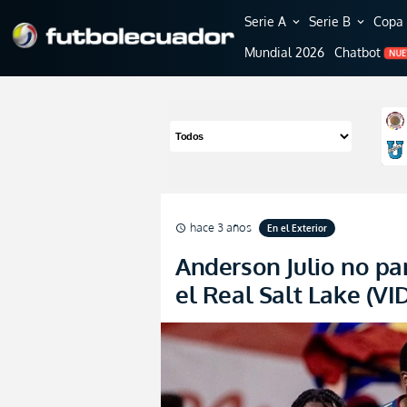
Serie A
Serie B
Copa 
expand_more
expand_more
Mundial 2026
Chatbot
NU
hace 3 años
En el Exterior
schedule
Anderson Julio no pa
el Real Salt Lake (VI