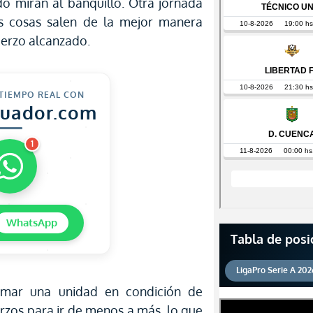
do miran al banquillo. Otra jornada
s cosas salen de la mejor manera
fuerzo alcanzado.
 TIEMPO REAL CON
cuador.com
1
WhatsApp
Tabla de posi
LigaPro Serie A 202
umar una unidad en condición de
erzos para ir de menos a más, lo que