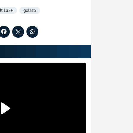
lt Lake
golazo