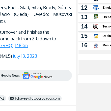
ers; Eneli, Glad, Silva, Brody; Gómez
alacio (Ojeda), Oviedo; Musovski
o).
turnover and finishes the
ome back from 2-0 down to
om/RHQ1jf483m
(@MLS)
July 13, 2023
en Google News
z92
fchavez@futbolecuador.com