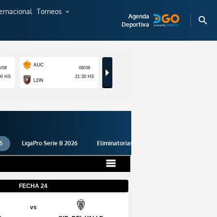
ternacional
Torneos
expand_more
Agenda
search
Deportiva
6
LigaPro Serie B 2026
Eliminatorias 2026