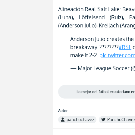
Alineación Real Salt Lake: Beav
(Luna), Löffelsend (Ruiz), P
(Anderson Julio), Kreilach (Arang
Anderson Julio creates the 
breakaway. ????????
#RSL
c
make it 2-2.
pic.twitter.c
— Major League Soccer 
Lo mejor del fútbol ecuatoriano 
Autor:
panchochavez
PanchoChave