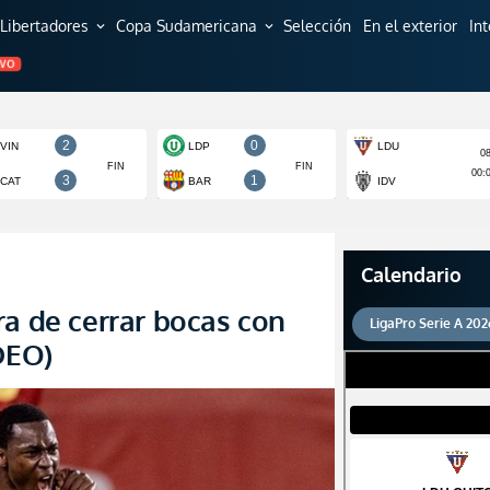
Libertadores
Copa Sudamericana
Selección
En el exterior
In
expand_more
expand_more
EVO
Calendario
ra de cerrar bocas con
LigaPro Serie A 202
DEO)