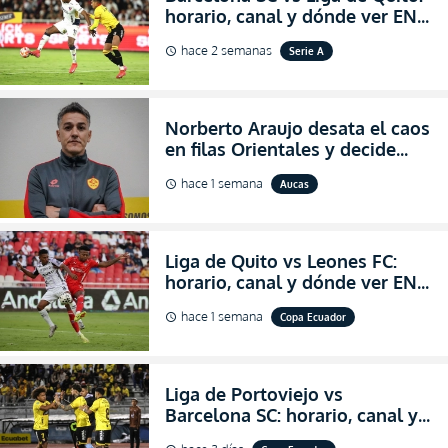
horario, canal y dónde ver EN
VIVO la Fecha 22 de la LigaPro
hace 2 semanas
Serie A
schedule
2026
Norberto Araujo desata el caos
en filas Orientales y decide
abandonar la dirección técnica
hace 1 semana
Aucas
schedule
de Aucas
Liga de Quito vs Leones FC:
horario, canal y dónde ver EN
VIVO los octavos de final de la
hace 1 semana
Copa Ecuador
schedule
Copa Ecuador 2026
Liga de Portoviejo vs
Barcelona SC: horario, canal y
dónde ver EN VIVO los octavos