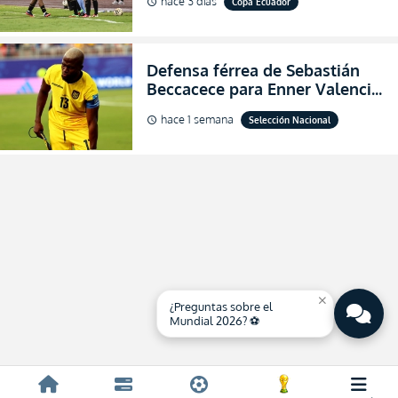
hace 3 días
Copa Ecuador
schedule
de final de la Copa Ecuador
2026
Defensa férrea de Sebastián
Beccacece para Enner Valencia
al indicar que era el hombre
hace 1 semana
Selección Nacional
schedule
indicado para Ecuador
close
¿Preguntas sobre el
Mundial 2026? ⚽