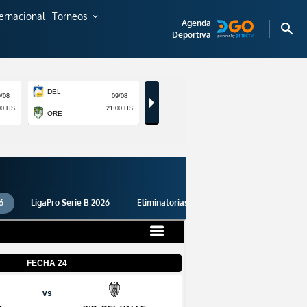
ternacional
Torneos
expand_more
Agenda
search
Deportiva
6
LigaPro Serie B 2026
Eliminatorias 2026