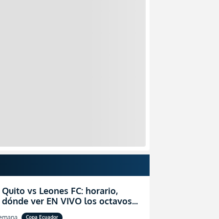
 Quito vs Leones FC: horario,
y dónde ver EN VIVO los octavos
l de la Copa Ecuador 2026
semana
Copa Ecuador