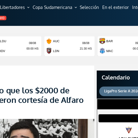
Libertadores
Copa Sudamericana
Selección
En el exterior
In
expand_more
expand_more
EVO
Calendario
so que los $2000 de
LigaPro Serie A 202
eron cortesía de Alfaro