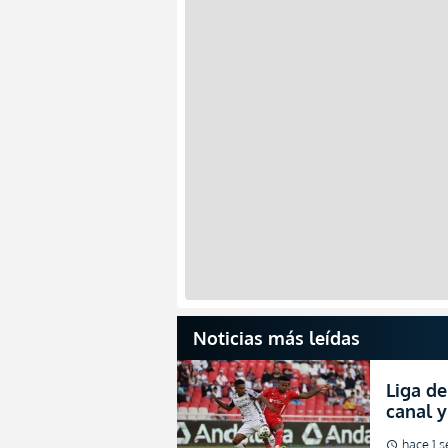
Noticias más leídas
Liga de
canal 
de fina
hace 1 
schedule