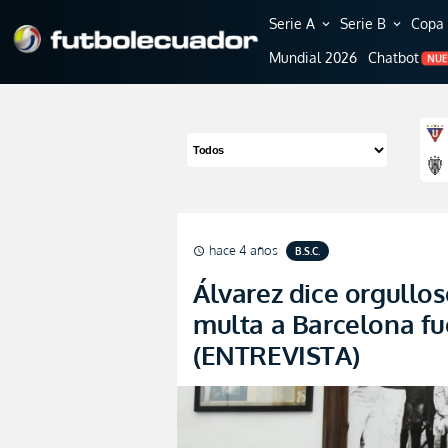
Serie A
Serie B
Copa 
expand_more
expand_more
Mundial 2026
Chatbot
NU
hace 4 años
B.S.C.
schedule
Álvarez dice orgullo
multa a Barcelona fu
(ENTREVISTA)