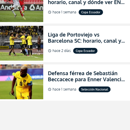
horario, canal y dónde ver EN
VIVO los octavos de final de la
hace 1 semana
Copa Ecuador
schedule
Copa Ecuador 2026
Liga de Portoviejo vs
Barcelona SC: horario, canal y
dónde ver EN VIVO los octavos
hace 2 días
Copa Ecuador
schedule
de final de la Copa Ecuador
2026
Defensa férrea de Sebastián
Beccacece para Enner Valencia
al indicar que era el hombre
hace 1 semana
Selección Nacional
schedule
indicado para Ecuador