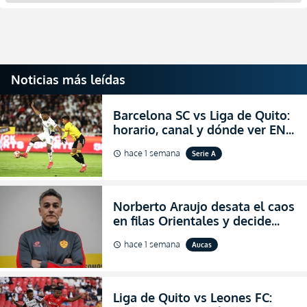
Noticias más leídas
Barcelona SC vs Liga de Quito:
horario, canal y dónde ver EN
VIVO la Fecha 22 de la LigaPro
hace 1 semana
Serie A
schedule
2026
Norberto Araujo desata el caos
en filas Orientales y decide
abandonar la dirección técnica
hace 1 semana
Aucas
schedule
de Aucas
Liga de Quito vs Leones FC: