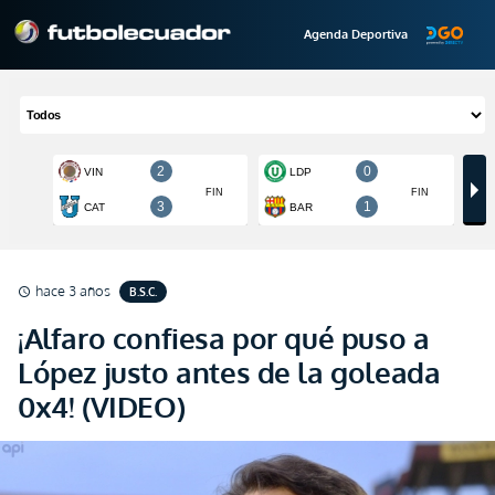
Agenda Deportiva
hace 3 años
B.S.C.
schedule
¡Alfaro confiesa por qué puso a
López justo antes de la goleada
0x4! (VIDEO)