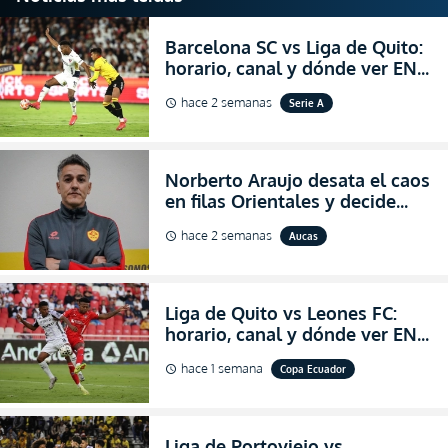
Barcelona SC vs Liga de Quito:
horario, canal y dónde ver EN
VIVO la Fecha 22 de la LigaPro
hace 2 semanas
Serie A
schedule
2026
Norberto Araujo desata el caos
en filas Orientales y decide
abandonar la dirección técnica
hace 2 semanas
Aucas
schedule
de Aucas
Liga de Quito vs Leones FC:
horario, canal y dónde ver EN
VIVO los octavos de final de la
hace 1 semana
Copa Ecuador
schedule
Copa Ecuador 2026
Liga de Portoviejo vs