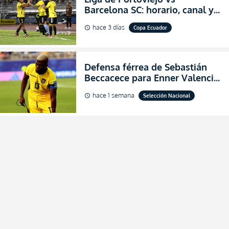
Barcelona SC: horario, canal y
dónde ver EN VIVO los octavos
hace 3 días
Copa Ecuador
schedule
de final de la Copa Ecuador
2026
Defensa férrea de Sebastián
Beccacece para Enner Valencia
al indicar que era el hombre
hace 1 semana
Selección Nacional
schedule
indicado para Ecuador