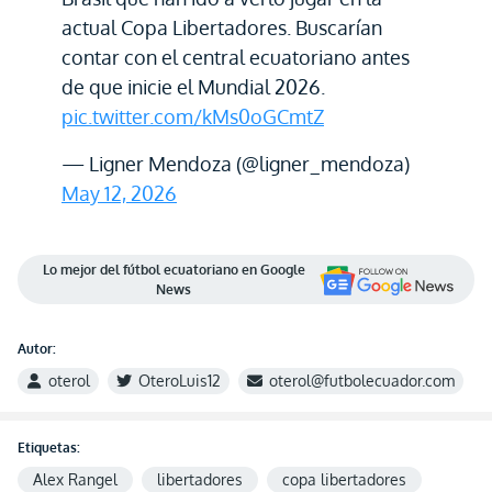
actual Copa Libertadores. Buscarían
contar con el central ecuatoriano antes
de que inicie el Mundial 2026.
pic.twitter.com/kMs0oGCmtZ
— Ligner Mendoza (@ligner_mendoza)
May 12, 2026
Lo mejor del fútbol ecuatoriano en Google
News
Autor:
oterol
OteroLuis12
oterol@futbolecuador.com
Etiquetas:
Alex Rangel
libertadores
copa libertadores