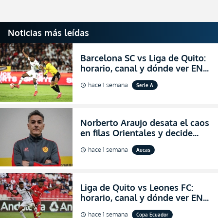
Noticias más leídas
Barcelona SC vs Liga de Quito:
horario, canal y dónde ver EN
VIVO la Fecha 22 de la LigaPro
hace 1 semana
Serie A
schedule
2026
Norberto Araujo desata el caos
en filas Orientales y decide
abandonar la dirección técnica
hace 1 semana
Aucas
schedule
de Aucas
Liga de Quito vs Leones FC:
horario, canal y dónde ver EN
VIVO los octavos de final de la
hace 1 semana
Copa Ecuador
schedule
Copa Ecuador 2026