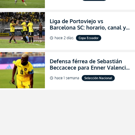
Liga de Portoviejo vs
Barcelona SC: horario, canal y
dónde ver EN VIVO los octavos
hace 2 días
Copa Ecuador
schedule
de final de la Copa Ecuador
2026
Defensa férrea de Sebastián
Beccacece para Enner Valencia
al indicar que era el hombre
hace 1 semana
Selección Nacional
schedule
indicado para Ecuador