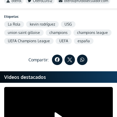
oterol
OteroLuis12
oterol@futbolecuador.com
Etiquetas:
La Rola
kevin rodríguez
USG
union saint gilloise
champions
champions league
UEFA Champions League
UEFA
españa
Compartir:
Videos destacados