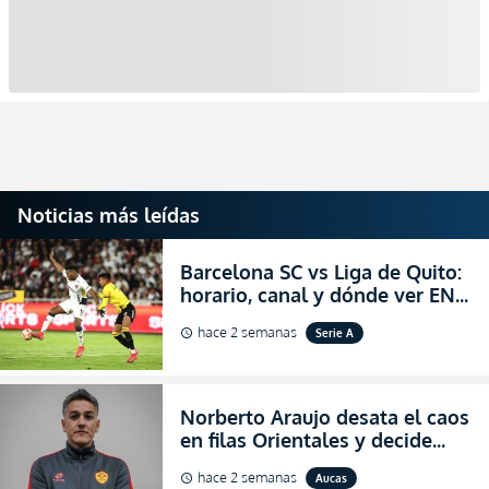
Noticias más leídas
Barcelona SC vs Liga de Quito:
horario, canal y dónde ver EN
VIVO la Fecha 22 de la LigaPro
hace 2 semanas
Serie A
schedule
2026
Norberto Araujo desata el caos
en filas Orientales y decide
abandonar la dirección técnica
hace 2 semanas
Aucas
schedule
de Aucas