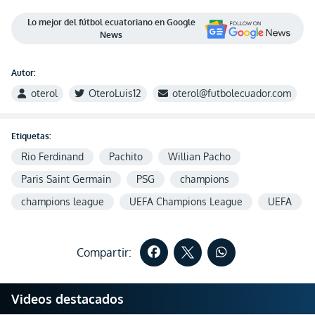
Lo mejor del fútbol ecuatoriano en Google
News
Autor:
oterol
OteroLuis12
oterol@futbolecuador.com
Etiquetas:
Rio Ferdinand
Pachito
Willian Pacho
Paris Saint Germain
PSG
champions
champions league
UEFA Champions League
UEFA
Compartir:
Videos destacados