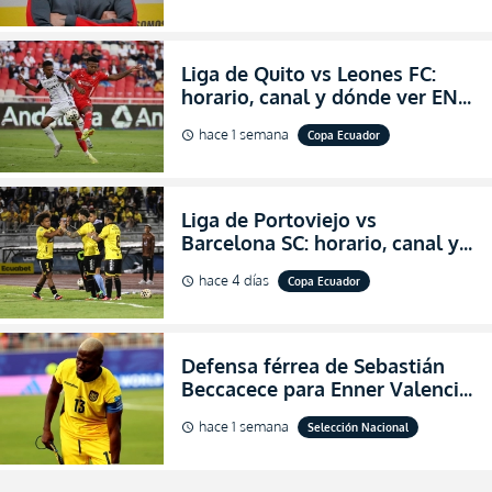
Liga de Quito vs Leones FC:
horario, canal y dónde ver EN
VIVO los octavos de final de la
hace 1 semana
Copa Ecuador
schedule
Copa Ecuador 2026
Liga de Portoviejo vs
Barcelona SC: horario, canal y
dónde ver EN VIVO los octavos
hace 4 días
Copa Ecuador
schedule
de final de la Copa Ecuador
2026
Defensa férrea de Sebastián
Beccacece para Enner Valencia
al indicar que era el hombre
hace 1 semana
Selección Nacional
schedule
indicado para Ecuador