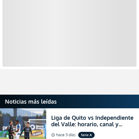
Noticias más leídas
Liga de Quito vs Independiente
del Valle: horario, canal y
dónde ver EN VIVO el
hace 3 días
Serie A
schedule
partidazo por la fecha 24 de la