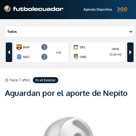
Agenda Deportiva
hace 7 años
En el Exterior
schedule
Aguardan por el aporte de Nepito