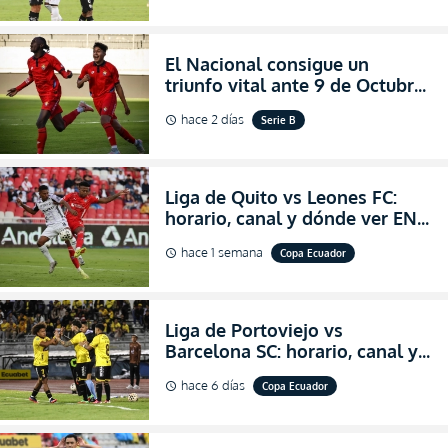
LigaPro 2026
El Nacional consigue un
triunfo vital ante 9 de Octubre
para encender la fe en la
hace 2 días
Serie B
schedule
salvación
Liga de Quito vs Leones FC:
horario, canal y dónde ver EN
VIVO los octavos de final de la
hace 1 semana
Copa Ecuador
schedule
Copa Ecuador 2026
Liga de Portoviejo vs
Barcelona SC: horario, canal y
dónde ver EN VIVO los octavos
hace 6 días
Copa Ecuador
schedule
de final de la Copa Ecuador
2026