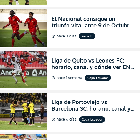
LigaPro 2026
El Nacional consigue un
triunfo vital ante 9 de Octubre
para encender la fe en la
hace 3 días
Serie B
schedule
salvación
Liga de Quito vs Leones FC:
horario, canal y dónde ver EN
VIVO los octavos de final de la
hace 1 semana
Copa Ecuador
schedule
Copa Ecuador 2026
Liga de Portoviejo vs
Barcelona SC: horario, canal y
dónde ver EN VIVO los octavos
hace 6 días
Copa Ecuador
schedule
de final de la Copa Ecuador
2026