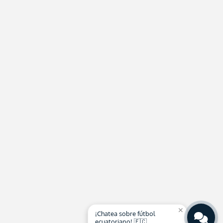
close
¡Chatea sobre fútbol
ecuatoriano! 🇪🇨