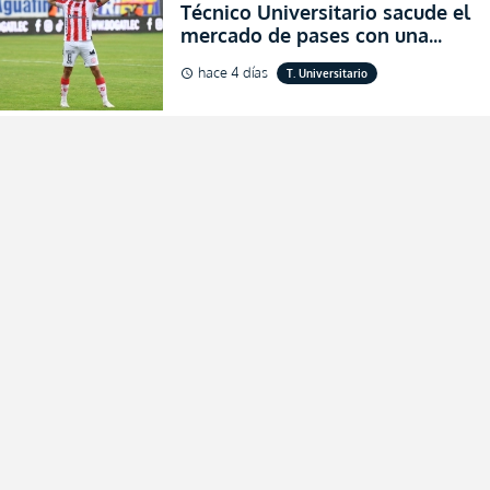
Técnico Universitario sacude el
mercado de pases con una
verdadera revolución para
hace 4 días
T. Universitario
schedule
asegurar la permanencia
(FOTO)