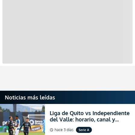
Noticias más leídas
Liga de Quito vs Independiente
del Valle: horario, canal y
dónde ver EN VIVO el
hace 3 días
Serie A
schedule
partidazo por la fecha 24 de la