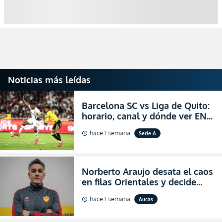
Noticias más leídas
Barcelona SC vs Liga de Quito:
horario, canal y dónde ver EN
VIVO la Fecha 22 de la LigaPro
hace 1 semana
Serie A
schedule
2026
Norberto Araujo desata el caos
en filas Orientales y decide
abandonar la dirección técnica
hace 1 semana
Aucas
schedule
de Aucas