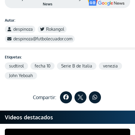
News
Autor:
despinoza
Rokangol
despinoza@futbolecuador.com
Etiquetas:
sudtirol
fecha 10
Serie B de Italia
venezia
John Yeboah
Compartir:
Videos destacados