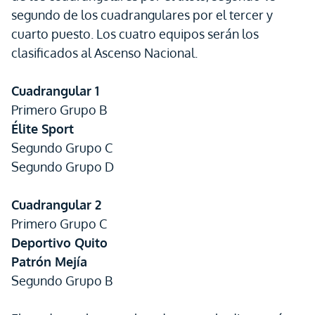
segundo de los cuadrangulares por el tercer y
cuarto puesto. Los cuatro equipos serán los
clasificados al Ascenso Nacional.
Cuadrangular 1
Primero Grupo B
Élite Sport
Segundo Grupo C
Segundo Grupo D
Cuadrangular 2
Primero Grupo C
Deportivo Quito
Patrón Mejía
Segundo Grupo B