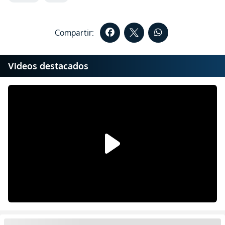
Compartir:
Videos destacados