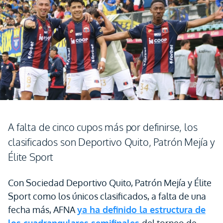
A falta de cinco cupos más por definirse, los
clasificados son Deportivo Quito, Patrón Mejía y
Élite Sport
Con Sociedad Deportivo Quito, Patrón Mejía y Élite
Sport como los únicos clasificados, a falta de una
fecha más, AFNA
ya ha definido la estructura de