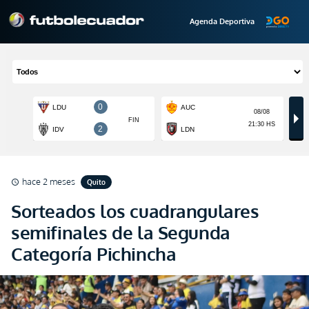
Agenda Deportiva
hace 2 meses
Quito
schedule
Sorteados los cuadrangulares
semifinales de la Segunda
Categoría Pichincha