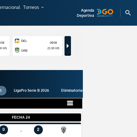
ternacional
Torneos
expand_more
Agenda
search
Deportiva
6
LigaPro Serie B 2026
Eliminatorias 2026