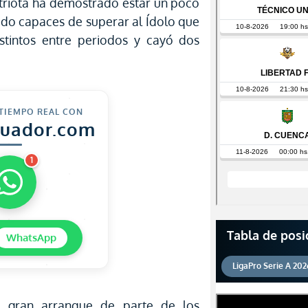
atriota ha demostrado estar un poco
ido capaces de superar al Ídolo que
istintos entre periodos y cayó dos
 TIEMPO REAL CON
cuador.com
1
Tabla de posi
WhatsApp
LigaPro Serie A 202
 gran arranque de parte de los