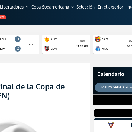
Libertadores
Copa Sudamericana
Selección
En el exterior
In
expand_more
expand_more
EVO
Calendario
final de la Copa de
LigaPro Serie A 202
EN)