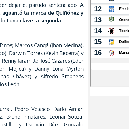
er dejar el partido sentenciado.
A
z aguantó la marca de Quiñónez y
olo Luna clave la segunda.
 Pinos; Marcos Cangá (Jhon Medina),
o), Darwin Torres (Kevin Becerra) y
 Renny Jaramillo, José Cazares (Eder
son Mojica) y Danny Luna (Ayrton
(Johao Chávez) y Alfredo Stephens
los León.
Burrai; Pedro Velasco, Darío Aimar,
; Bruno Piñatares, Leonai Souza,
astillo y Damián Díaz; Gonzalo