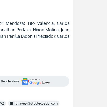
tor Mendoza; Tito Valencia, Carlos
onathan Perlaza: Nixon Molina, Jean
ian Penilla (Adonis Preciado); Carlos
en Google News
z92
fchavez@futbolecuador.com