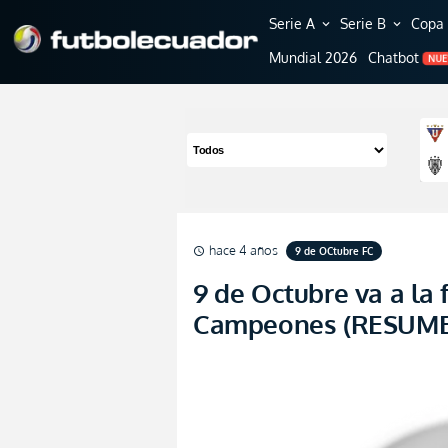
Serie A
Serie B
Copa 
expand_more
expand_more
Mundial 2026
Chatbot
NU
hace 4 años
9 de OCtubre FC
schedule
9 de Octubre va a la 
Campeones (RESUM