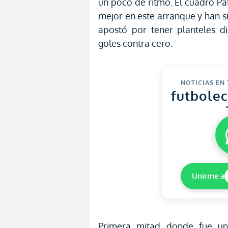
un poco de ritmo. El cuadro P
mejor en este arranque y han s
apostó por tener planteles d
goles contra cero.
NOTICIAS EN
futbole
Unirme a
Primera mitad donde fue un