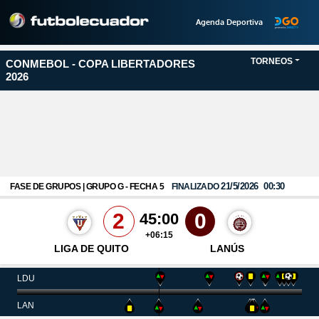
Agenda Deportiva