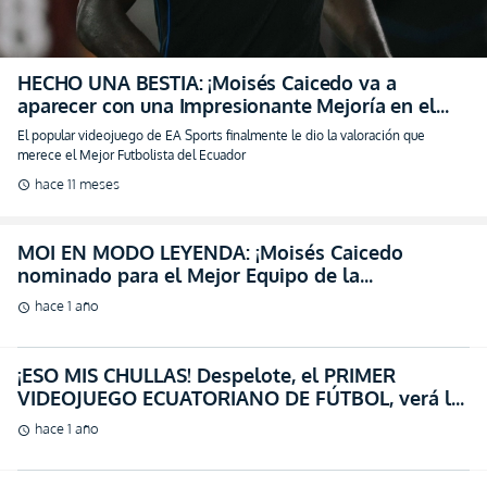
HECHO UNA BESTIA: ¡Moisés Caicedo va a
aparecer con una Impresionante Mejoría en el
FC26! (VIDEO)
El popular videojuego de EA Sports finalmente le dio la valoración que
merece el Mejor Futbolista del Ecuador
hace 11 meses
schedule
MOI EN MODO LEYENDA: ¡Moisés Caicedo
nominado para el Mejor Equipo de la
Temporada en el FC25!
hace 1 año
schedule
¡ESO MIS CHULLAS! Despelote, el PRIMER
VIDEOJUEGO ECUATORIANO DE FÚTBOL, verá la
luz en mayo del 2025 (VIDEO)
hace 1 año
schedule