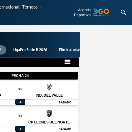
ternacional
Torneos
expand_more
Agenda
search
Deportiva
6
LigaPro Serie B 2026
Eliminatorias 2026