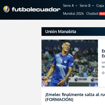
Serie A
Serie B
Copa 
expand_more
expand_more
Mundial 2026
Chatbot
NU
Unión Manabita
E
E
Lo
qu
schedule
¡Emelec finalmente salta al r
(FORMACIÓN)