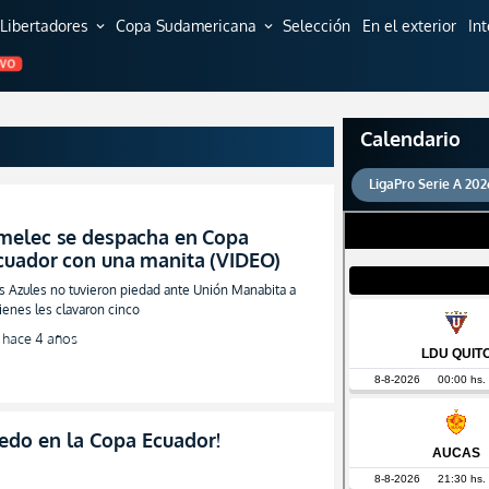
Libertadores
Copa Sudamericana
Selección
En el exterior
In
expand_more
expand_more
EVO
Calendario
LigaPro Serie A 202
melec se despacha en Copa
cuador con una manita (VIDEO)
s Azules no tuvieron piedad ante Unión Manabita a
ienes les clavaron cinco
hace 4 años
uedo en la Copa Ecuador!