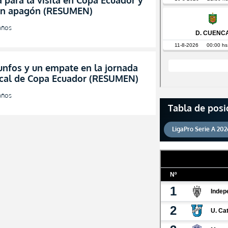
 para la visita en Copa Ecuador y
un apagón (RESUMEN)
años
unfos y un empate en la jornada
cal de Copa Ecuador (RESUMEN)
años
Tabla de posi
LigaPro Serie A 202