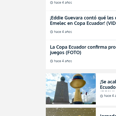
hace 4 años
schedule
¡Eddie Guevara contó qué les 
Emelec en Copa Ecuador! (VI
hace 4 años
schedule
La Copa Ecuador confirma pr
juegos (FOTO)
hace 4 años
schedule
¡Se aca
Ecuador
(RESU
hace 4 
schedule