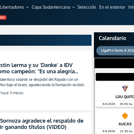
Libertadores
Copa Sudamericana
Selección
En el exterior
In
expand_more
expand_more
EVO
Calendario
LigaPro Serie A 202
ustin Lerma y su ‘Danke’ a IDV
omo campeón: “Es una alegría
oder irme de esta manera" (VIDEO)
 talentoso volante se despidió del Rayado con un
ofeo bajo el brazo, agradeciendo la formación recibida
evio a su gran salto
hace 3 meses
r Sornoza agradece el respaldo de
uir ganando títulos (VIDEO)