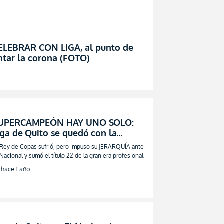
)
CELEBRAR CON LIGA, al punto de
tar la corona (FOTO)
UPERCAMPEÓN HAY UNO SOLO:
iga de Quito se quedó con la
upercopa Ecuador en penales
 Rey de Copas sufrió, pero impuso su JERARQUÍA ante
VIDEO)
 Nacional y sumó el título 22 de la gran era profesional
hace 1 año