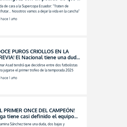
incha de Liga viva la fiesta en paz
da de cara a la Supercopa Ecuador: “Traten de
VIDEO)
sfrutar… Nosotros vamos a dejar la vida en la cancha”
hace 1 año
DOCE PUROS CRIOLLOS EN LA
REVIA! El Nacional tiene una duda
ara la final de la Supercopa
ar Asad tendrá que decidirse entre dos futbolistas
ra jugarse el primer trofeo de la temporada 2025
hace 1 año
EL PRIMER ONCE DEL CAMPEÓN!
iga tiene casi definido el equipo
ue va por la Supercopa Ecuador
tamina Sánchez tiene una duda, dos bajas y