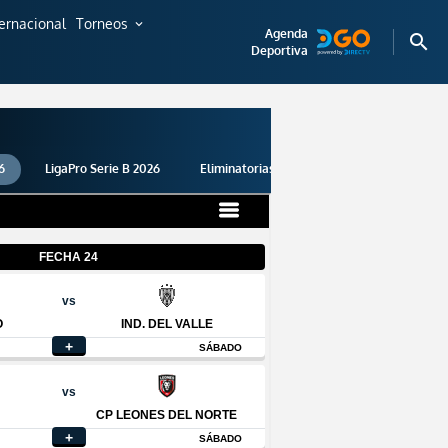
ternacional
Torneos
expand_more
Agenda
search
Deportiva
6
LigaPro Serie B 2026
Eliminatorias 2026