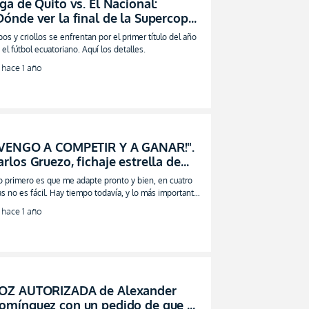
iga de Quito vs. El Nacional:
Dónde ver la final de la Supercopa
cuador 2025?
bos y criollos se enfrentan por el primer título del año
 el fútbol ecuatoriano. Aquí los detalles.
hace 1 año
¡VENGO A COMPETIR Y A GANAR!".
arlos Gruezo, fichaje estrella de
iga y LigaPro, habló antes de la
o primero es que me adapte pronto y bien, en cuatro
upercopa
as no es fácil. Hay tiempo todavía, y lo más importante
 que hay ganas”
hace 1 año
OZ AUTORIZADA de Alexander
omínguez con un pedido de que el