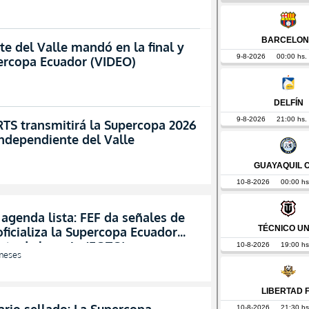
te del Valle mandó en la final y
ercopa Ecuador (VIDEO)
S transmitirá la Supercopa 2026
Independiente del Valle
, agenda lista: FEF da señales de
oficializa la Supercopa Ecuador
ste de horario (FOTO)
meses