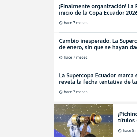
¡Finalmente organización! La F
inicio de la Copa Ecuador 20
hace 7 meses
schedule
Cambio inesperado: La Superc
de enero, sin que se hayan d
hace 7 meses
schedule
La Supercopa Ecuador marca e
revela la fecha tentativa de la
hace 7 meses
schedule
¡Pichin
títulos
manos 
hace 8 
schedule