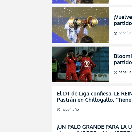
¡Vuelve
partid
hace 1 
schedule
Bloomin
partido
hace 1 
schedule
El DT de Liga confiesa, LE RE
Pastrán en Chillogallo: “Tiene
hace 1 año
schedule
¡UN PALO GRANDE PARA LA U