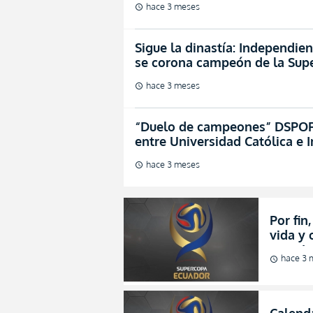
hace 3 meses
schedule
Sigue la dinastía: Independien
se corona campeón de la Sup
hace 3 meses
schedule
“Duelo de campeones” DSPORT
entre Universidad Católica e 
hace 3 meses
schedule
Por fin
vida y 
con aju
hace 3 
schedule