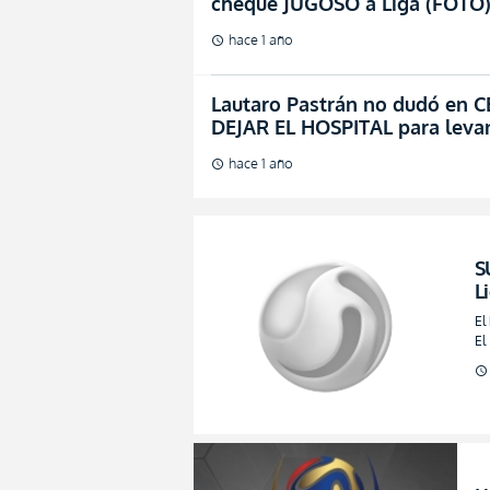
cheque JUGOSO a Liga (FOTO
hace 1 año
schedule
Lautaro Pastrán no dudó en 
DEJAR EL HOSPITAL para levan
hace 1 año
schedule
S
L
S
El
(
El
schedule