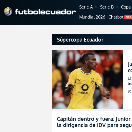
Serie A
Serie B
Copa 
expand_more
expand_more
Mundial 2026
Chatbot
NU
Súpercopa Ecuador
J
c
p
El
tr
pr
schedule
Capitán dentro y fuera: Junio
la dirigencia de IDV para seg