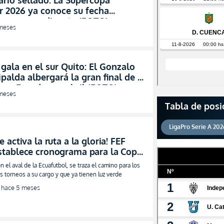
rio sellado: La Supercopa
r 2026 ya conoce su fecha
iva para su disputa (FOTO)
meses
 gala en el sur Quito: El Gonzalo
palda albergará la gran final de la
opa Ecuador en abril (FOTO)
meses
Tabla de posi
LigaPro Serie A 202
Se activa la ruta a la gloria! FEF
stablece cronograma para la Copa
cuador y el choque de titanes por
n el aval de la Ecuafutbol, se traza el camino para los
a Supercopa
s torneos a su cargo y que ya tienen luz verde
hace 5 meses