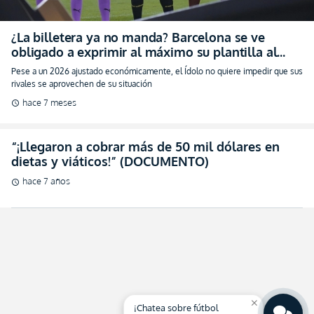
¿La billetera ya no manda? Barcelona se ve
obligado a exprimir al máximo su plantilla al
contar con menos recursos (VIDEO)
Pese a un 2026 ajustado económicamente, el Ídolo no quiere impedir que sus
rivales se aprovechen de su situación
hace 7 meses
schedule
“¡Llegaron a cobrar más de 50 mil dólares en
dietas y viáticos!” (DOCUMENTO)
hace 7 años
schedule
close
¡Chatea sobre fútbol