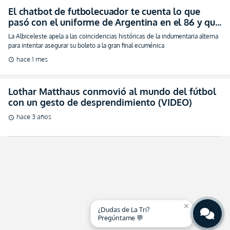
El chatbot de futbolecuador te cuenta lo que
pasó con el uniforme de Argentina en el 86 y que
busca repetir como cábala drástica (VIDEO)
La Albiceleste apela a las coincidencias históricas de la indumentaria alterna
para intentar asegurar su boleto a la gran final ecuménica
hace 1 mes
schedule
Lothar Matthaus conmovió al mundo del fútbol
con un gesto de desprendimiento (VIDEO)
hace 3 años
schedule
close
¿Dudas de La Tri?
Pregúntame 💬