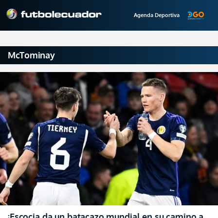
Agenda Deportiva
McTominay
¡Escocia da un batacazo mundial en su camino a