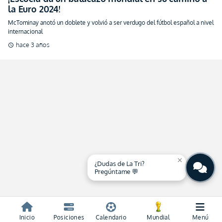
la Euro 2024!
McTominay anotó un doblete y volvió a ser verdugo del fútbol español a nivel
internacional
hace 3 años
schedule
close
¿Dudas de La Tri?
Pregúntame 💬
Inicio
Posiciones
Calendario
Mundial
Menú