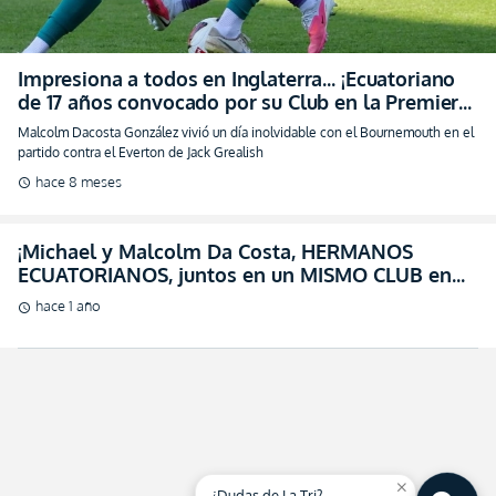
Impresiona a todos en Inglaterra… ¡Ecuatoriano
de 17 años convocado por su Club en la Premier
League!
Malcolm Dacosta González vivió un día inolvidable con el Bournemouth en el
partido contra el Everton de Jack Grealish
hace 8 meses
schedule
¡Michael y Malcolm Da Costa, HERMANOS
ECUATORIANOS, juntos en un MISMO CLUB en
Inglaterra!
hace 1 año
schedule
close
¿Dudas de La Tri?