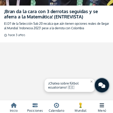
¡Bran da la cara con 3 derrotas seguidas y se
aferra a la Matemática! (ENTREVISTA)
El DT de la Selección Sub 20 recalca que aún tienen opciones reales de llegar
al Mundial ‘Indonesia 2023’ pese a la derrota con Colombia
hace 3 años
schedule
close
¡Chatea sobre fútbol
ecuatoriano! 🇪🇨
Inicio
Posiciones
Calendario
Mundial
Menú