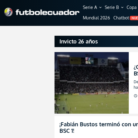
Serie A
Serie B
Copa 
expand_more
expand_more
Mundial 2026
Chatbot
NU
Invicto 26 años
¿
B
p
De
ha
pe
schedule
¡Fabián Bustos terminó con un
BSC 1!