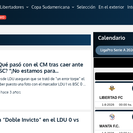
Libertadores
Copa Sudamericana
Selección
En el exterior
In
expand_more
expand_more
EVO
Calendario
LigaPro Serie A 202
Qué pasó con el CM tras caer ante
SC? "¡No estamos para
endejadas!" (EXCLUSIVA)
sde LDU aseguran que se trató de “un error torpe” el
ber puesto una foto con el marcador LDU 1 vs BSC 0 al
rder el Invicto de 26 años
hace 3 años
 “Doble Invicto” en el LDU 0 vs