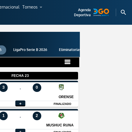
ternacional
Torneos
expand_more
Agenda
search
Deportiva
6
LigaPro Serie B 2026
Eliminatorias 2026