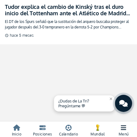
Tudor explica el cambio de Kinský tras el duro
inicio del Tottenham ante el Atlético de Madrid
(VIDEO)
El DT de los Spurs señaló que la sustitución del arquero buscaba proteger al
jugador después del 3-0 tempranero en la derrota 5-2 por Champions
League.
hace 5 meses
schedule
close
¿Dudas de La Tri?
Pregúntame 💬
Inicio
Posiciones
Calendario
Mundial
Menú