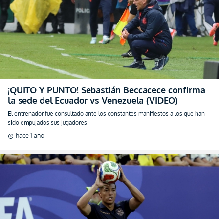
¡QUITO Y PUNTO! Sebastián Beccacece confirma
la sede del Ecuador vs Venezuela (VIDEO)
El entrenador fue consultado ante los constantes manifiestos a los que han
sido empujados sus jugadores
hace 1 año
schedule