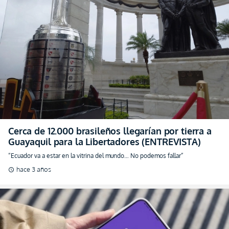
Cerca de 12.000 brasileños llegarían por tierra a
Guayaquil para la Libertadores (ENTREVISTA)
“Ecuador va a estar en la vitrina del mundo… No podemos fallar”
hace 3 años
schedule