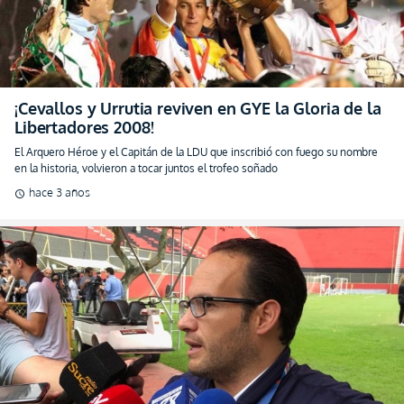
El Arquero Héroe y el Capitán de la LDU que inscribió con fuego su nombre
en la historia, volvieron a tocar juntos el trofeo soñado
hace 3 años
schedule