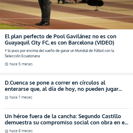
El plan perfecto de Pool Gavilánez no es con
Guayaquil City FC, es con Barcelona (VIDEO)
Y lo puso por encima del sueño de ganar un Mundial de Fútbol con la
Selección Ecuatoriana
hace 5 meses
schedule
D.Cuenca se pone a correr en círculos al
enterarse que, al día de hoy, no pueden jugar
Sudamericana en casa
hace 7 meses
schedule
Un héroe fuera de la cancha: Segundo Castillo
demuestra su compromiso social con obra en el
centro de Guayaquil (VIDEO)
hace 8 meses
schedule
LOCURA ¡INTERMINABLES FILAS en Guayaquil
para Ver y Tocar las Copas Internacionales de
LDU! (VIDEO)