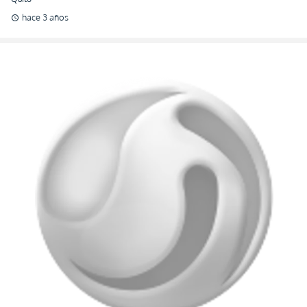
¡Dos camisetas del Niño Moi están en juego si te
solidarizas! (FOTO)
La grandiosa campaña de Moisés Caicedo toma forma y ya se ha extendido a