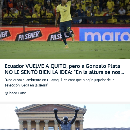
Ecuador VUELVE A QUITO, pero a Gonzalo Plata
NO LE SENTÓ BIEN LA IDEA: “En la altura se nos
complica” (VIDEO)
“Nos gusta el ambiente en Guayaquil. Ya creo que ningún jugador de la
selección juega en la sierra”
hace 1 año
schedule