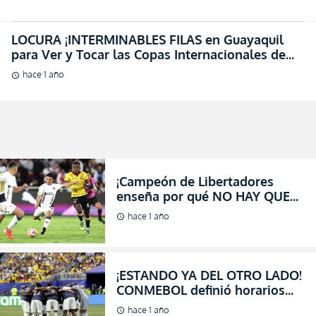
hace 1 año
schedule
¡Campeón de Libertadores
enseña por qué NO HAY QUE
LLORAR por ver las Copas de
hace 1 año
schedule
LDU en Guayaquil!
¡ESTANDO YA DEL OTRO LADO!
CONMEBOL definió horarios
para las últimas fechas de
hace 1 año
schedule
Eliminatorias (FOTO)
Sebastián Beccacece SE VA
CONTENTO con el empate de
Ecuador ante Brasil
hace 1 año
schedule