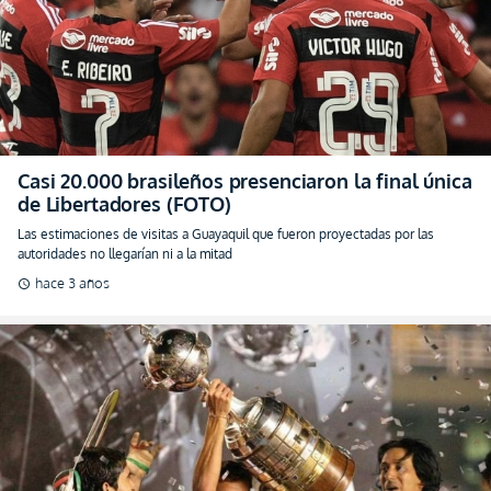
Casi 20.000 brasileños presenciaron la final única
de Libertadores (FOTO)
Las estimaciones de visitas a Guayaquil que fueron proyectadas por las
autoridades no llegarían ni a la mitad
hace 3 años
schedule
¡Cevallos y Urrutia reviven en GYE la Gloria de la
Libertadores 2008!