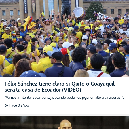
Félix Sánchez tiene claro si Quito o Guayaquil
será la casa de Ecuador (VIDEO)
“Vamos a intentar sacar ventaja, cuando podamos jugar en altura va a ser así”.
hace 3 años
schedule