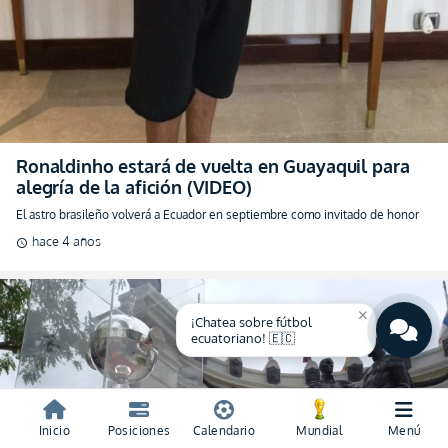
Ronaldinho estará de vuelta en Guayaquil para
alegría de la afición (VIDEO)
El astro brasileño volverá a Ecuador en septiembre como invitado de honor
hace 4 años
schedule
close
¡Chatea sobre fútbol
ecuatoriano! 🇪🇨
Inicio
Posiciones
Calendario
Mundial
Menú