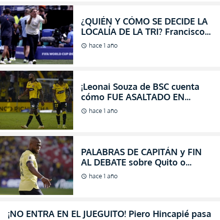
¡Leonai Souza de BSC cuenta
cómo FUE ASALTADO EN
GUAYAQUIL por no hacerle
hace 1 año
schedule
caso a sus Amigos! (VIDEO)
PALABRAS DE CAPITÁN y FIN
AL DEBATE sobre Quito o
Guayaquil, como sede para
hace 1 año
schedule
Ecuador en Eliminatorias
(VIDEO)
¡NO ENTRA EN EL JUEGUITO! Piero Hincapié pasa
del debate Quito - Guayaquil para la localía de
La Tri
hace 1 año
schedule
Sebastián Beccacece y una POSTURA CLARA:
“Ecuador puede ser fuerte en el llano, en la
altura, en casa o fuera” (VIDEO)
hace 1 año