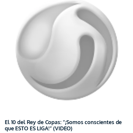
El 10 del Rey de Copas: “¡Somos conscientes de
que ESTO ES LIGA!” (VIDEO)
Alexander Alvarado le cuenta al hincha la clave de la épica remontada en
Guayaquil y la diferencia entre sentirse “cómodo” y sentirse “feliz” en LDU
hace 3 años
schedule