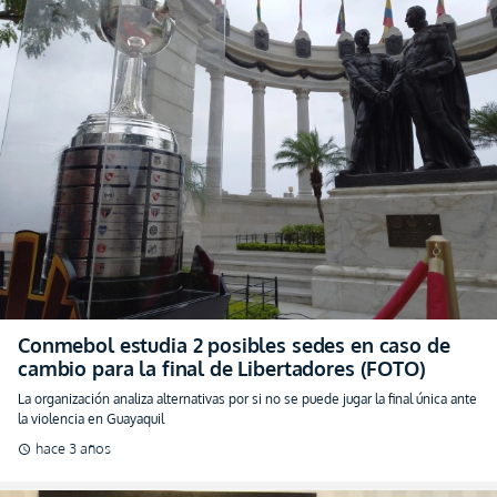
Conmebol estudia 2 posibles sedes en caso de
cambio para la final de Libertadores (FOTO)
La organización analiza alternativas por si no se puede jugar la final única ante
la violencia en Guayaquil
hace 3 años
schedule