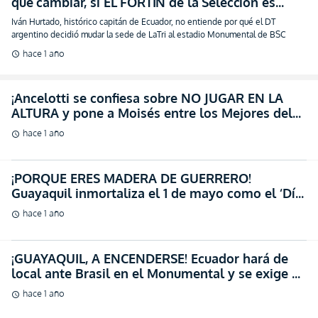
ALTURA y pone a Moisés entre los Mejores del
Mundo! (VIDEO)
hace 1 año
schedule
¡PORQUE ERES MADERA DE GUERRERO!
Guayaquil inmortaliza el 1 de mayo como el ‘Día
de Barcelona’
hace 1 año
schedule
¡GUAYAQUIL, A ENCENDERSE! Ecuador hará de
local ante Brasil en el Monumental y se exige un
ambiente infernal (FOTO)
hace 1 año
schedule
¿QUIÉN Y CÓMO SE DECIDE LA
LOCALÍA DE LA TRI? Francisco
Egas contestó que lo deportivo
hace 1 año
schedule
MANDA