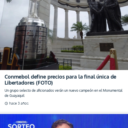
Conmebol define precios para la final única de
Libertadores (FOTO)
Un grupo selecto de aficionados verán un nuevo campeón en el Monumental
de Guayaquil
hace 3 años
schedule