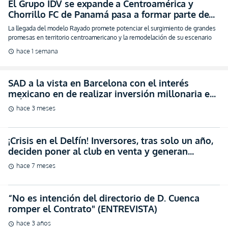
El Grupo IDV se expande a Centroamérica y
Chorrillo FC de Panamá pasa a formar parte de
su familia (FOTO)
La llegada del modelo Rayado promete potenciar el surgimiento de grandes
promesas en territorio centroamericano y la remodelación de su escenario
hace 1 semana
schedule
SAD a la vista en Barcelona con el interés
mexicano en de realizar inversión millonaria en
el Ídolo (VIDEO)
hace 3 meses
schedule
¡Crisis en el Delfín! Inversores, tras solo un año,
deciden poner al club en venta y generan
incertidumbre
hace 7 meses
schedule
“No es intención del directorio de D. Cuenca
romper el Contrato" (ENTREVISTA)
hace 3 años
schedule