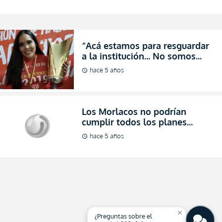
“Acá estamos para resguardar
a la institución… No somos
títeres de nadie” (ENTREVISTA)
hace 5 años
schedule
Los Morlacos no podrían
cumplir todos los planes
(FOTO)
hace 5 años
schedule
close
¿Preguntas sobre el