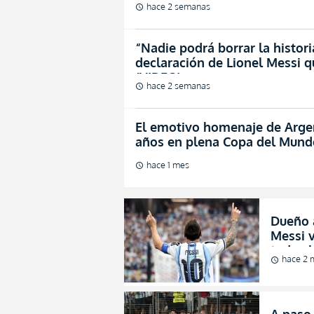
hace 2 semanas
schedule
“Nadie podrá borrar la histor
declaración de Lionel Messi q
(VIDEO)
hace 2 semanas
schedule
El emotivo homenaje de Argen
años en plena Copa del Mund
hace 1 mes
schedule
Dueño a
Messi 
todos l
hace 2 
schedule