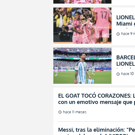
LIONEL 
Miami 
sueño d
hace 9 
schedule
BARCEL
LIONEL
interé
hace 10
schedule
ecuato
EL GOAT TOCÓ CORAZONES: Lion
con un emotivo mensaje que p
hace 11 meses
schedule
Messi, tras la eliminación: “P