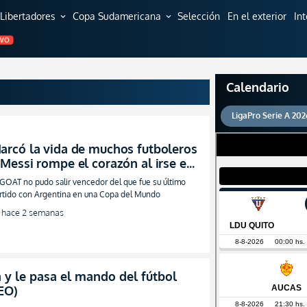
Libertadores
Copa Sudamericana
Selección
En el exterior
In
expand_more
expand_more
EVO
Calendario
LigaPro Serie A 202
arcó la vida de muchos futboleros
 Messi rompe el corazón al irse en
lanto del Mundial (VIDEO)
 GOAT no pudo salir vencedor del que fue su último
rtido con Argentina en una Copa del Mundo
hace 2 semanas
a y le pasa el mando del fútbol
EO)