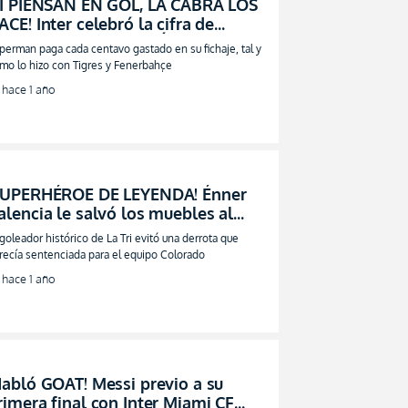
SI PIENSAN EN GOL, LA CABRA LOS
ACE! Inter celebró la cifra de
antos a los que llegó Énner
perman paga cada centavo gastado en su fichaje, tal y
alencia (FOTO)
mo lo hizo con Tigres y Fenerbahçe
hace 1 año
SUPERHÉROE DE LEYENDA! Énner
alencia le salvó los muebles al
nter en la Libertadores (VIDEO)
 goleador histórico de La Tri evitó una derrota que
recía sentenciada para el equipo Colorado
hace 1 año
Habló GOAT! Messi previo a su
rimera final con Inter Miami CF