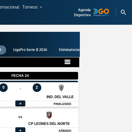
ternacional
Torneos
expand_more
Agenda
search
Deportiva
6
LigaPro Serie B 2026
Eliminatorias 2026