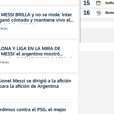
MESSI BRILLA y no se rinde: Inter
ganó cómodo y mantiene vivo el
el título (VIDEO)
meses
ONA Y LIGA EN LA MIRA DE
 MESSI: el argentino mostró
s por los DOS GRANDES del fútbol
 meses
riano (VIDEO)
el Messi se dirigió a la afición
ara la afición de Argentina
erdimos contra el PSG, el mejor