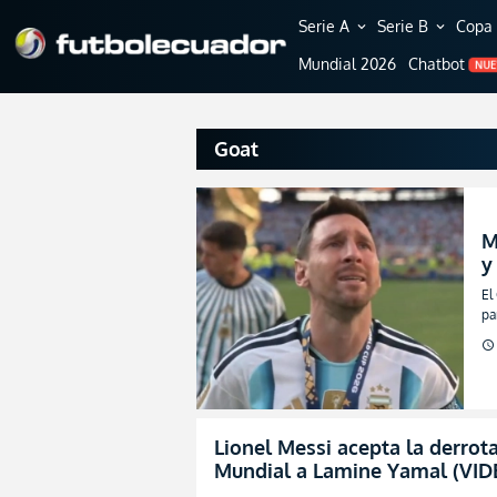
Serie A
Serie B
Copa 
expand_more
expand_more
Mundial 2026
Chatbot
NU
Goat
M
y
l
El
pa
schedule
Lionel Messi acepta la derrot
Mundial a Lamine Yamal (VID