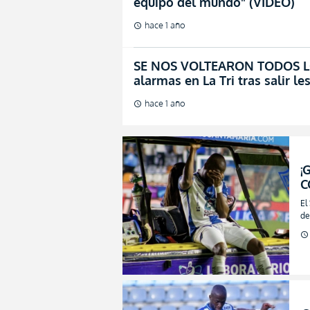
equipo del mundo" (VIDEO)
hace 1 año
schedule
SE NOS VOLTEARON TODOS LOS
alarmas en La Tri tras salir l
hace 1 año
schedule
¡
C
a
El
a
de
schedule