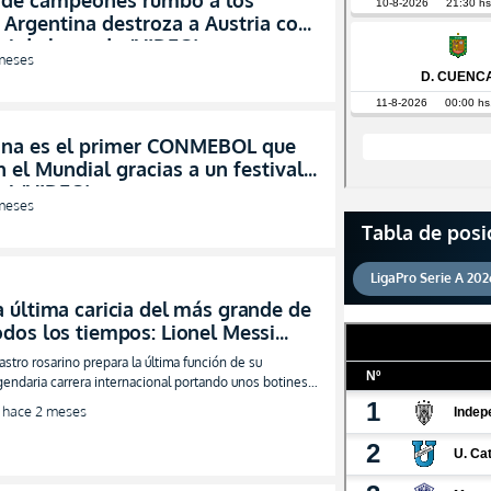
 de campeones rumbo a los
 Argentina destroza a Austria con
si de leyenda (VIDEO)
meses
ina es el primer CONMEBOL que
 el Mundial gracias a un festival
si (VIDEO)
meses
Tabla de posi
LigaPro Serie A 202
a última caricia del más grande de
odos los tiempos: Lionel Messi
lista su recital final con Argentina
 astro rosarino prepara la última función de su
VIDEO)
gendaria carrera internacional portando unos botines
ra conmemorar sus máximas proezas
hace 2 meses