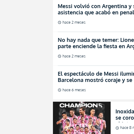
Messi volvió con Argentina y
asistencia que acabó en penal
hace 2 meses
schedule
No hay nada que temer: Lione
parte enciende la fiesta en A
hace 2 meses
schedule
El espectáculo de Messi ilum
Barcelona mostró coraje y se
hace 6 meses
schedule
Inoxid
se cor
el Inte
hace 8 
schedule