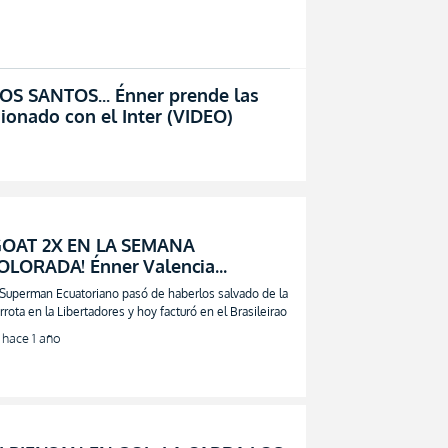
 SANTOS... Énner prende las
esionado con el Inter (VIDEO)
GOAT 2X EN LA SEMANA
OLORADA! Énner Valencia
pareció a fecha seguida para
 Superman Ecuatoriano pasó de haberlos salvado de la
legrarle al Inter (VIDEO)
rrota en la Libertadores y hoy facturó en el Brasileirao
hace 1 año