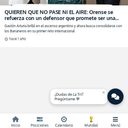
QUIEREN QUE NO PASE NI EL AIRE: Orense se
refuerza con un defensor que promete ser una
muralla de acero
Gastón Arturia brilló en el ascenso argentino y ahora busca consolidarse con
los Bananeros en su primer reto internacional
hace 1 año
schedule
close
¿Dudas de La Tri?
Pregúntame 💬
Inicio
Posiciones
Calendario
Mundial
Menú