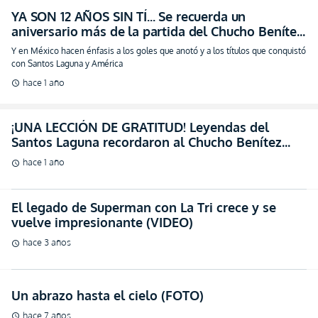
YA SON 12 AÑOS SIN TÍ... Se recuerda un
aniversario más de la partida del Chucho Benítez
(FOTO)
Y en México hacen énfasis a los goles que anotó y a los títulos que conquistó
con Santos Laguna y América
hace 1 año
schedule
¡UNA LECCIÓN DE GRATITUD! Leyendas del
Santos Laguna recordaron al Chucho Benítez
(VIDEO)
hace 1 año
schedule
El legado de Superman con La Tri crece y se
vuelve impresionante (VIDEO)
hace 3 años
schedule
Un abrazo hasta el cielo (FOTO)
hace 7 años
schedule