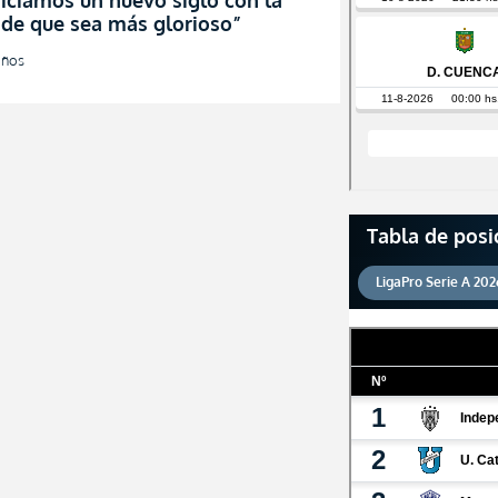
iciamos un nuevo siglo con la
 de que sea más glorioso”
años
Tabla de posi
LigaPro Serie A 202