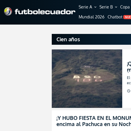
Serie A
Serie B
Copa 
expand_more
expand_more
Mundial 2026
Chatbot
NU
Cien años
¡
m
Í
El
l
ec
schedule
¡Y HUBO FIESTA EN EL MONUM
encima al Pachuca en su Noch