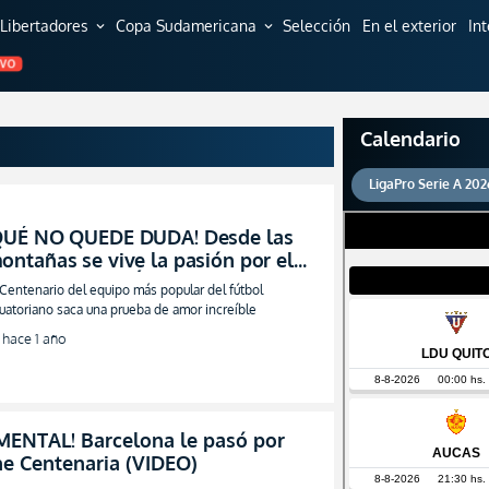
Libertadores
Copa Sudamericana
Selección
En el exterior
In
expand_more
expand_more
EVO
Calendario
LigaPro Serie A 202
QUÉ NO QUEDE DUDA! Desde las
ontañas se vive la pasión por el
dolo y Antonio Álvarez lo celebra a
 Centenario del equipo más popular del fútbol
o grande (FOTO)
uatoriano saca una prueba de amor increíble
hace 1 año
ENTAL! Barcelona le pasó por
e Centenaria (VIDEO)