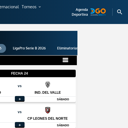
ternacional
Torneos
expand_more
Agenda
search
Deportiva
6
LigaPro Serie B 2026
Eliminatorias 2026