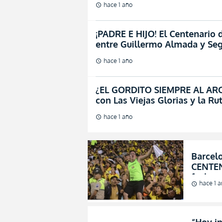
hace 1 año
schedule
¡PADRE E HIJO! El Centenario 
entre Guillermo Almada y Seg
hace 1 año
schedule
¿EL GORDITO SIEMPRE AL ARCO
con Las Viejas Glorias y la R
hace 1 año
schedule
Barcel
CENTEN
fecha 
hace 1 
schedule