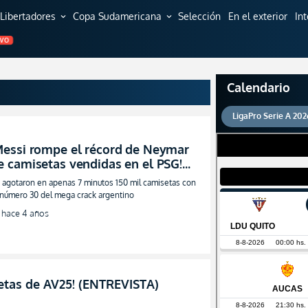
Libertadores
Copa Sudamericana
Selección
En el exterior
In
expand_more
expand_more
EVO
Calendario
LigaPro Serie A 202
Messi rompe el récord de Neymar
e camisetas vendidas en el PSG!
VIDEO)
 agotaron en apenas 7 minutos 150 mil camisetas con
 número 30 del mega crack argentino
hace 4 años
setas de AV25! (ENTREVISTA)