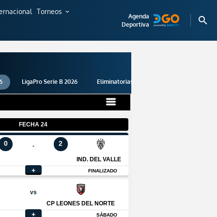
ternacional
Torneos
expand_more
Agenda
search
Deportiva
6
LigaPro Serie B 2026
Eliminatorias 2026