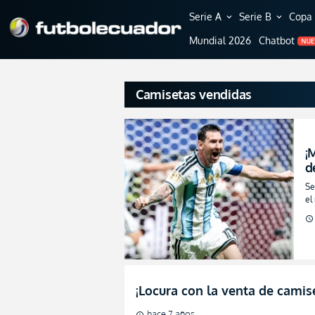
Serie A
Serie B
Copa 
expand_more
expand_more
Mundial 2026
Chatbot
NU
Camisetas vendidas
¡
d
(
Se
el
schedule
¡Locura con la venta de cami
hace 7 años
schedule