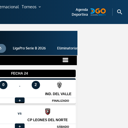
ternacional
Torneos
expand_more
Agenda
search
Deportiva
6
LigaPro Serie B 2026
Eliminatorias 2026