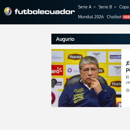
Serie A
Serie B
Copa 
expand_more
expand_more
Mundial 2026
Chatbot
NU
Augurio
¡
p
El
co
gr
schedule