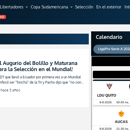
Libertadores
Copa Sudamericana
Selección
En el exterior
In
expand_more
expand_more
EVO
Calendario
LigaPro Serie A 202
El Augurio del Bolillo y Maturana
ara la Selección en el Mundial!
 DT que llevó a Ecuador por primera vez a un Mundial
nfesó ser “hincha” de la Tri y Pacho dijo que “no son
atuitos los resultados” con Alfaro
hace 3 años