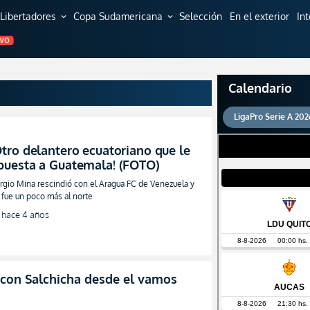
Libertadores
Copa Sudamericana
Selección
En el exterior
In
expand_more
expand_more
EVO
Calendario
LigaPro Serie A 202
Otro delantero ecuatoriano que le
puesta a Guatemala! (FOTO)
rgio Mina rescindió con el Aragua FC de Venezuela y
 fue un poco más al norte
hace 4 años
 con Salchicha desde el vamos