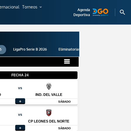
ternacional
Torneos
expand_more
Agenda
search
Deportiva
6
LigaPro Serie B 2026
Eliminatorias 2026