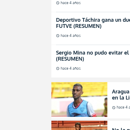
hace 4 años
schedule
Deportivo Táchira gana un due
FUTVE (RESUMEN)
hace 4 años
schedule
Sergio Mina no pudo evitar e
(RESUMEN)
hace 4 años
schedule
Aragua
en la 
hace 4 
schedule