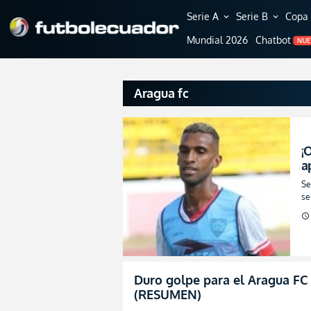
Serie A
Serie B
Copa 
expand_more
expand_more
Mundial 2026
Chatbot
NU
Aragua fc
¡
a
Se
se
schedule
Duro golpe para el Aragua FC
(RESUMEN)