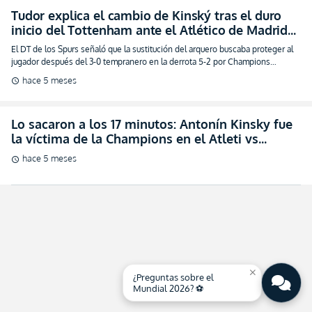
Tudor explica el cambio de Kinský tras el duro
inicio del Tottenham ante el Atlético de Madrid
(VIDEO)
El DT de los Spurs señaló que la sustitución del arquero buscaba proteger al
jugador después del 3-0 tempranero en la derrota 5-2 por Champions
League.
hace 5 meses
schedule
Lo sacaron a los 17 minutos: Antonín Kinsky fue
la víctima de la Champions en el Atleti vs
Tottenham (VIDEO)
hace 5 meses
schedule
close
¿Preguntas sobre el
Mundial 2026? ⚽