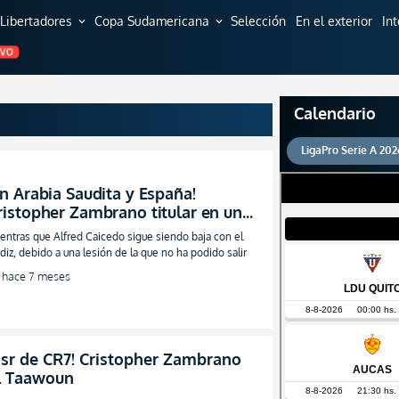
Libertadores
Copa Sudamericana
Selección
En el exterior
In
expand_more
expand_more
EVO
Calendario
LigaPro Serie A 202
En Arabia Saudita y España!
ristopher Zambrano titular en un
l-Taawoun que es sensación
entras que Alfred Caicedo sigue siendo baja con el
diz, debido a una lesión de la que no ha podido salir
hace 7 meses
assr de CR7! Cristopher Zambrano
Al Taawoun