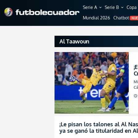
Serie A
Serie B
Copa 
expand_more
expand_more
Mundial 2026
Chatbot
NU
Al Taawoun
¡
C
A
Mi
Cá
schedule
¡Le pisan los talones al Al N
ya se ganó la titularidad en 