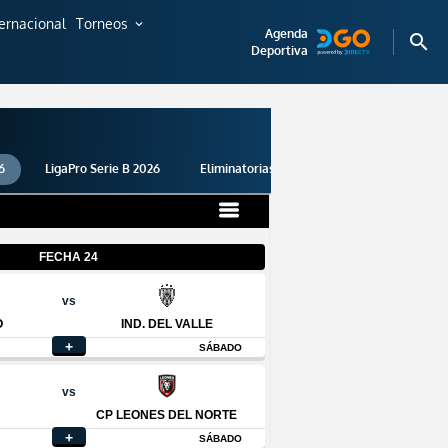
ternacional
Torneos
expand_more
Agenda
search
Deportiva
6
LigaPro Serie B 2026
Eliminatorias 2026