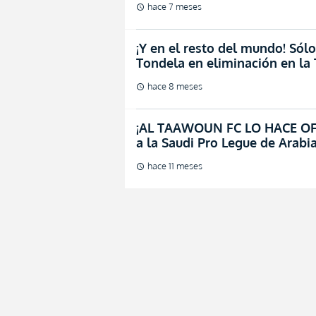
hace 7 meses
schedule
¡Y en el resto del mundo! Sólo
Tondela en eliminación en la 
hace 8 meses
schedule
¡AL TAAWOUN FC LO HACE OFIC
a la Saudi Pro Legue de Arabi
hace 11 meses
schedule