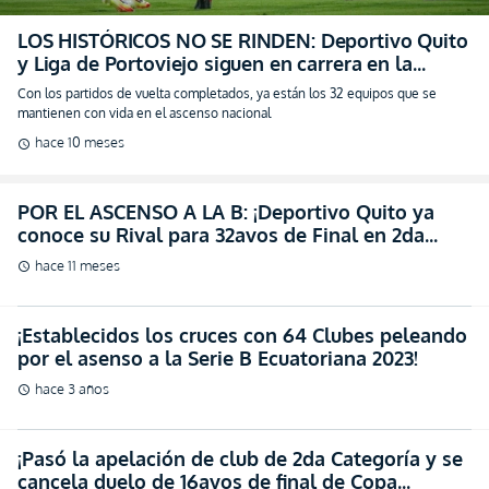
LOS HISTÓRICOS NO SE RINDEN: Deportivo Quito
y Liga de Portoviejo siguen en carrera en la
Segunda Categoría
Con los partidos de vuelta completados, ya están los 32 equipos que se
mantienen con vida en el ascenso nacional
hace 10 meses
schedule
POR EL ASCENSO A LA B: ¡Deportivo Quito ya
conoce su Rival para 32avos de Final en 2da
Categoría!
hace 11 meses
schedule
¡Establecidos los cruces con 64 Clubes peleando
por el asenso a la Serie B Ecuatoriana 2023!
hace 3 años
schedule
¡Pasó la apelación de club de 2da Categoría y se
cancela duelo de 16avos de final de Copa