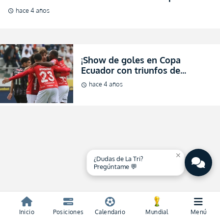
Ecuador!
hace 4 años
schedule
¡Show de goles en Copa
Ecuador con triunfos de
Portoviejo FC y Leones del
hace 4 años
schedule
Norte! (VIDEO)
close
¿Dudas de La Tri?
Pregúntame 💬
Inicio
Posiciones
Calendario
Mundial
Menú